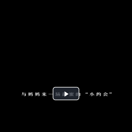
播
放
视